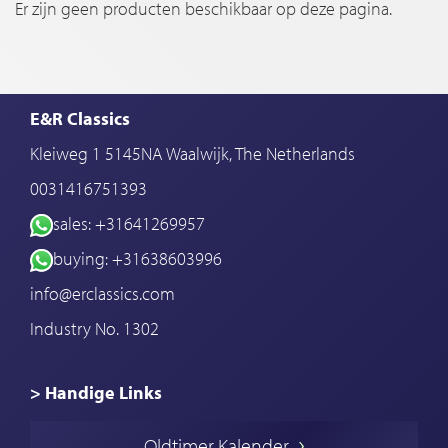
Er zijn geen producten beschikbaar op deze pagina.
E&R Classics
Kleiweg 1 5145NA Waalwijk, The Netherlands
0031416751393
sales: +31641269957
buying: +31638603996
info@erclassics.com
Industry No. 1302
> Handige Links
Een klassieke auto kopen
Oldtimer Kalender