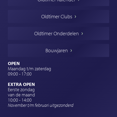
Oldtimer markt
Oldtimers in Europa
Oldtimer Clubs
Amerikaanse oldtimers
Engelse oldtimers
Oldtimer Onderdelen
Franse oldtimers
Duitse oldtimers
Bouwjaren
Italiaanse oldtimers
Zweedse oldtimers
OPEN
Maandag t/m zaterdag
Oldtimer verzekering
09:00 - 17:00
Oldtimerclubs
EXTRA OPEN
Oldtimer reizen
Eerste zondag
van de maand
Oldtimerwerkplaats
10:00 - 14:00
November t/m februari
uitgezonderd
Automerk horloges
Classic cars Waalwijk