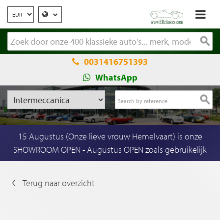
0031416751393
WhatsApp
15 Augustus (Onze lieve vrouw Hemelvaart) is onze
SHOWROOM OPEN - Augustus OPEN zoals gebruikelijk
Terug naar overzicht