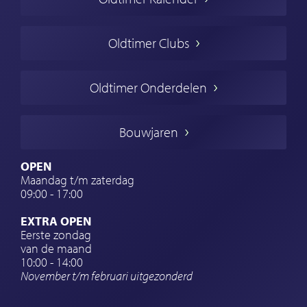
Oldtimer markt
Oldtimers in Europa
Oldtimer Clubs
Amerikaanse oldtimers
Engelse oldtimers
Oldtimer Onderdelen
Franse oldtimers
Duitse oldtimers
Bouwjaren
Italiaanse oldtimers
Zweedse oldtimers
OPEN
Maandag t/m zaterdag
Oldtimer verzekering
09:00 - 17:00
Oldtimerclubs
EXTRA OPEN
Oldtimer reizen
Eerste zondag
van de maand
Oldtimerwerkplaats
10:00 - 14:00
November t/m februari
uitgezonderd
Automerk horloges
Classic cars Waalwijk