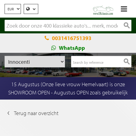
0031416751393
WhatsApp
15 Augustus (Onze lieve vrouw Hemelvaart) is onze
SHOWROOM OPEN - Augustus OPEN zoals gebruikelijk
Terug naar overzicht