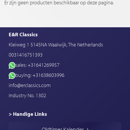
Er zijn geen producten beschikbaar op deze pagina.
E&R Classics
Kleiweg 1 5145NA Waalwijk, The Netherlands
0031416751393
sales: +31641269957
buying: +31638603996
info@erclassics.com
Industry No. 1302
> Handige Links
Een klassieke auto kopen
Oldtimer Kalender