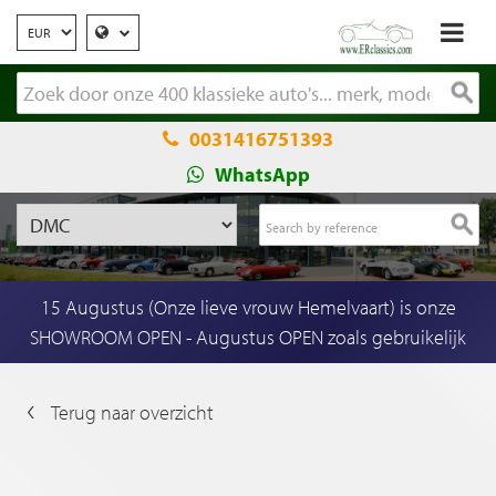
0031416751393
WhatsApp
15 Augustus (Onze lieve vrouw Hemelvaart) is onze
SHOWROOM OPEN - Augustus OPEN zoals gebruikelijk
Terug naar overzicht