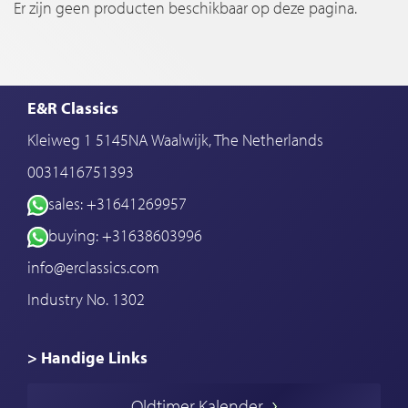
Er zijn geen producten beschikbaar op deze pagina.
E&R Classics
Kleiweg 1 5145NA Waalwijk, The Netherlands
0031416751393
sales: +31641269957
buying: +31638603996
info@erclassics.com
Industry No. 1302
> Handige Links
Een klassieke auto kopen
Oldtimer Kalender