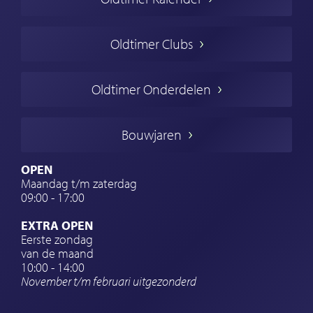
Oldtimer markt
Oldtimers in Europa
Oldtimer Clubs
Amerikaanse oldtimers
Engelse oldtimers
Oldtimer Onderdelen
Franse oldtimers
Duitse oldtimers
Bouwjaren
Italiaanse oldtimers
Zweedse oldtimers
OPEN
Maandag t/m zaterdag
Oldtimer verzekering
09:00 - 17:00
Oldtimerclubs
EXTRA OPEN
Oldtimer reizen
Eerste zondag
van de maand
Oldtimerwerkplaats
10:00 - 14:00
November t/m februari
uitgezonderd
Automerk horloges
Classic cars Waalwijk