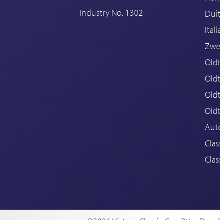
Industry No. 1302
Duit
Ital
Zwe
Oldt
Old
Oldt
Old
Aut
Clas
Clas