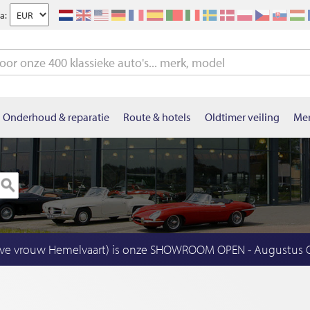
a:
Onderhoud & reparatie
Route & hotels
Oldtimer veiling
Mer
eve vrouw Hemelvaart) is onze SHOWROOM OPEN - Augustus OP