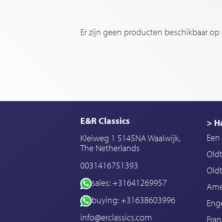
Er zijn geen producten beschikbaar op
E&R Classics
> H
Een 
Kleiweg 1 5145NA Waalwijk,
The Netherlands
Old
0031416751393
Oldt
sales: +31641269957
Ame
buying: +31638603996
Enge
info@erclassics.com
Fran