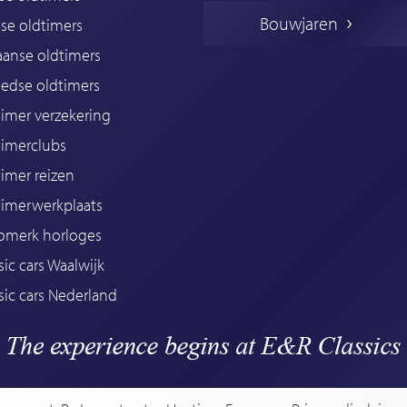
Bouwjaren
se oldtimers
iaanse oldtimers
edse oldtimers
imer verzekering
timerclubs
imer reizen
timerwerkplaats
omerk horloges
sic cars Waalwijk
sic cars Nederland