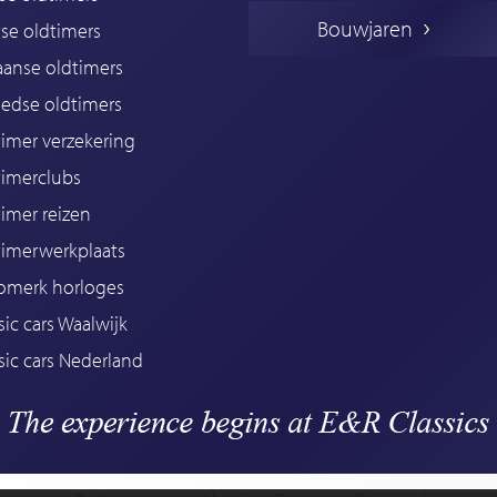
Bouwjaren
se oldtimers
iaanse oldtimers
edse oldtimers
imer verzekering
timerclubs
imer reizen
timerwerkplaats
omerk horloges
sic cars Waalwijk
sic cars Nederland