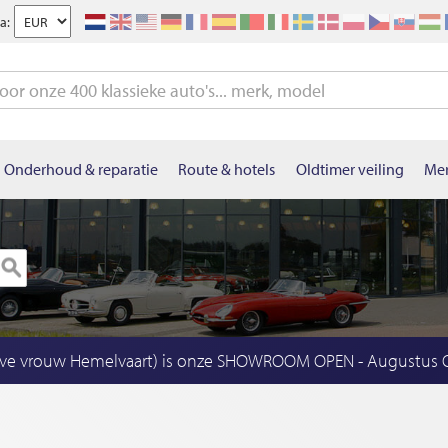
a:
Onderhoud & reparatie
Route & hotels
Oldtimer veiling
Mer
eve vrouw Hemelvaart) is onze SHOWROOM OPEN - Augustus OP