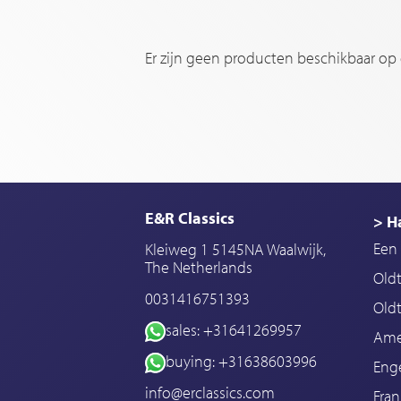
Er zijn geen producten beschikbaar op
E&R Classics
> H
Een 
Kleiweg 1 5145NA Waalwijk,
The Netherlands
Old
0031416751393
Oldt
sales: +31641269957
Ame
buying: +31638603996
Enge
info@erclassics.com
Fran