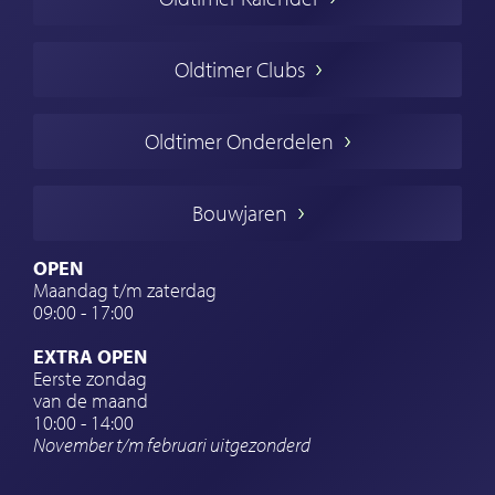
Oldtimer markt
Oldtimers in Europa
Oldtimer Clubs
Amerikaanse oldtimers
Engelse oldtimers
Oldtimer Onderdelen
Franse oldtimers
Duitse oldtimers
Bouwjaren
Italiaanse oldtimers
Zweedse oldtimers
OPEN
Maandag t/m zaterdag
Oldtimer verzekering
09:00 - 17:00
Oldtimerclubs
EXTRA OPEN
Oldtimer reizen
Eerste zondag
van de maand
Oldtimerwerkplaats
10:00 - 14:00
November t/m februari
uitgezonderd
Automerk horloges
Classic cars Waalwijk