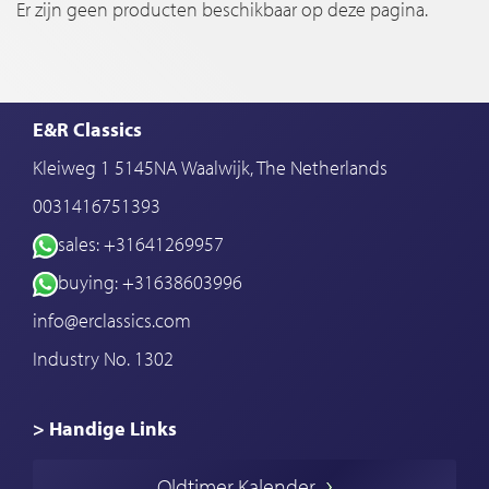
Er zijn geen producten beschikbaar op deze pagina.
E&R Classics
Kleiweg 1 5145NA Waalwijk, The Netherlands
0031416751393
sales: +31641269957
buying: +31638603996
info@erclassics.com
Industry No. 1302
> Handige Links
Een klassieke auto kopen
Oldtimer Kalender