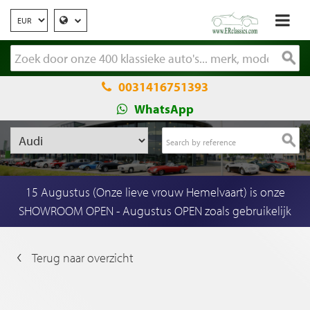
0031416751393
WhatsApp
15 Augustus (Onze lieve vrouw Hemelvaart) is onze
SHOWROOM OPEN - Augustus OPEN zoals gebruikelijk
Terug naar overzicht