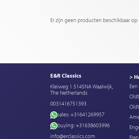
Er zijn geen producten beschikbaar op
E&R Classics
> H
Een 
Kleiweg 1 5145NA Waalwijk,
The Netherlands
Old
0031416751393
Oldt
sales: +31641269957
Ame
buying: +31638603996
Enge
info@erclassics.com
Fran