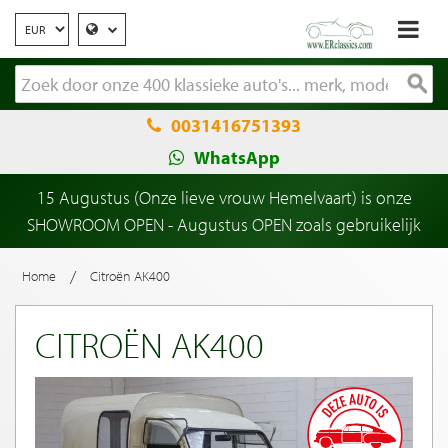
0031416751393
WhatsApp
15 Augustus (Onze lieve vrouw Hemelvaart) is onze
SHOWROOM OPEN - Augustus OPEN zoals gebruikelijk
/
Home
Citroën AK400
CITROËN AK400