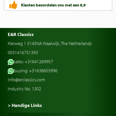
Klanten beoordelen ons met een 8,9
E&R Classics
Kleiweg 1 5145NA Waalwijk, The Netherlands
0031416751393
sales: +31641269957
buying: +31638603996
info@erclassics.com
Industry No. 1302
> Handige Links
Een klassieke auto kopen