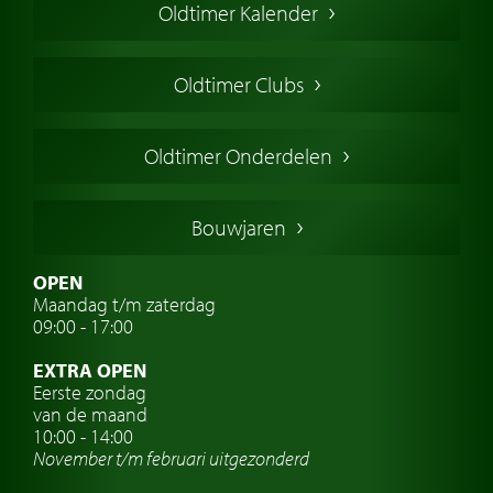
Oldtimer Kalender
Oldtimer markt
Oldtimers in Europa
Oldtimer Clubs
Amerikaanse oldtimers
Engelse oldtimers
Oldtimer Onderdelen
Franse oldtimers
Duitse oldtimers
Bouwjaren
Italiaanse oldtimers
Zweedse oldtimers
OPEN
Maandag t/m zaterdag
Oldtimer verzekering
09:00 - 17:00
Oldtimerclubs
EXTRA OPEN
Oldtimer reizen
Eerste zondag
van de maand
Oldtimerwerkplaats
10:00 - 14:00
November t/m februari
uitgezonderd
Automerk horloges