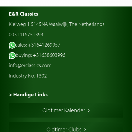
E&R Classics
Kleiweg 1 5145NA Waalwijk, The Netherlands
0031416751393
sales: +31641269957
buying: +31638603996
info@erclassics.com
Industry No. 1302
> Handige Links
Een klassieke auto kopen
Oldtimer Kalender
Oldtimer markt
Oldtimers in Europa
Oldtimer Clubs