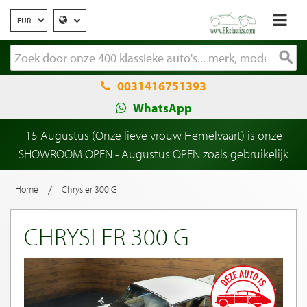
0031416751393
WhatsApp
15 Augustus (Onze lieve vrouw Hemelvaart) is onze
SHOWROOM OPEN - Augustus OPEN zoals gebruikelijk
/
Home
Chrysler 300 G
CHRYSLER 300 G