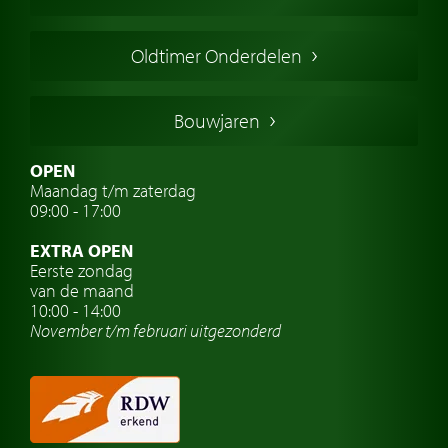
Amerikaanse oldtimers
Engelse oldtimers
Oldtimer Onderdelen
Franse oldtimers
Duitse oldtimers
Bouwjaren
Italiaanse oldtimers
Zweedse oldtimers
OPEN
Maandag t/m zaterdag
Oldtimer verzekering
09:00 - 17:00
Oldtimerclubs
EXTRA OPEN
Oldtimer reizen
Eerste zondag
van de maand
Oldtimerwerkplaats
10:00 - 14:00
November t/m februari
uitgezonderd
Automerk horloges
Classic cars Waalwijk
Classic cars Nederland