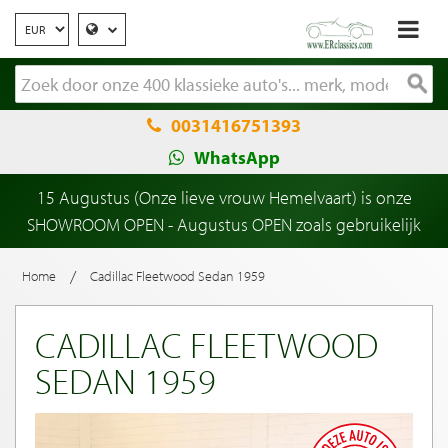
0031416751393
WhatsApp
15 Augustus (Onze lieve vrouw Hemelvaart) is onze
SHOWROOM OPEN - Augustus OPEN zoals gebruikelijk
/
Home
Cadillac Fleetwood Sedan 1959
CADILLAC FLEETWOOD
SEDAN 1959