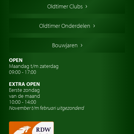
Oldtimer Clubs
Amerikaanse oldtimers
Engelse oldtimers
Oldtimer Onderdelen
Franse oldtimers
Duitse oldtimers
Bouwjaren
Italiaanse oldtimers
Zweedse oldtimers
OPEN
Maandag t/m zaterdag
Oldtimer verzekering
09:00 - 17:00
Oldtimerclubs
EXTRA OPEN
Oldtimer reizen
Eerste zondag
van de maand
Oldtimerwerkplaats
10:00 - 14:00
November t/m februari
uitgezonderd
Automerk horloges
Classic cars Waalwijk
Classic cars Nederland