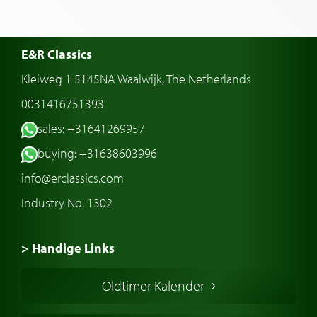
E&R Classics
Kleiweg 1 5145NA Waalwijk, The Netherlands
0031416751393
sales: +31641269957
buying: +31638603996
info@erclassics.com
Industry No. 1302
> Handige Links
Een klassieke auto kopen
Oldtimer Kalender
Oldtimer markt
Oldtimers in Europa