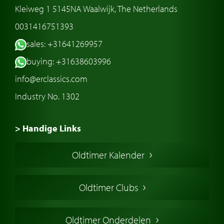
Kleiweg 1 5145NA Waalwijk, The Netherlands
0031416751393
sales: +31641269957
buying: +31638603996
info@erclassics.com
Industry No. 1302
> Handige Links
Een klassieke auto kopen
Oldtimer Kalender
Oldtimer markt
Oldtimers in Europa
Oldtimer Clubs
Amerikaanse oldtimers
Engelse oldtimers
Oldtimer Onderdelen