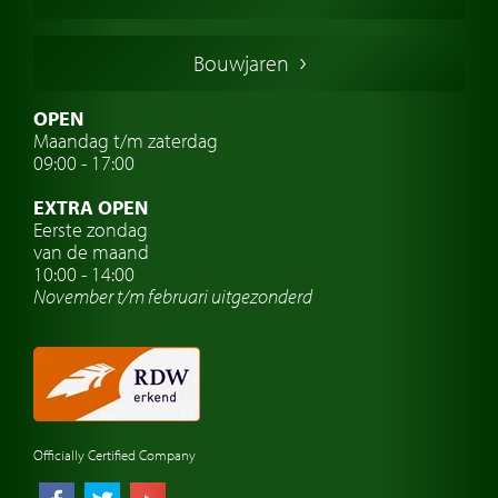
Franse oldtimers
Duitse oldtimers
Bouwjaren
Italiaanse oldtimers
Zweedse oldtimers
OPEN
Maandag t/m zaterdag
Oldtimer verzekering
09:00 - 17:00
Oldtimerclubs
EXTRA OPEN
Oldtimer reizen
Eerste zondag
van de maand
Oldtimerwerkplaats
10:00 - 14:00
November t/m februari
uitgezonderd
Automerk horloges
Classic cars Waalwijk
Classic cars Nederland
Officially Certified Company