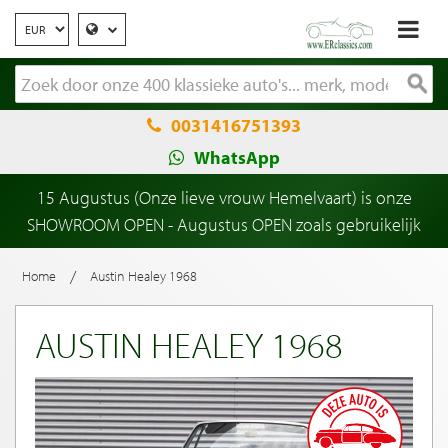
0031416751393
WhatsApp
15 Augustus (Onze lieve vrouw Hemelvaart) is onze
SHOWROOM OPEN - Augustus OPEN zoals gebruikelijk
/
Home
Austin Healey 1968
AUSTIN HEALEY 1968