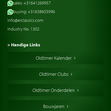
sales: +31641269957
buying: +31638603996
info@erclassics.com
Industry No. 1302
> Handige Links
Een klassieke auto kopen
Oldtimer Kalender
Oldtimer markt
Oldtimers in Europa
Oldtimer Clubs
Amerikaanse oldtimers
Engelse oldtimers
Oldtimer Onderdelen
Franse oldtimers
Duitse oldtimers
Bouwjaren
Italiaanse oldtimers