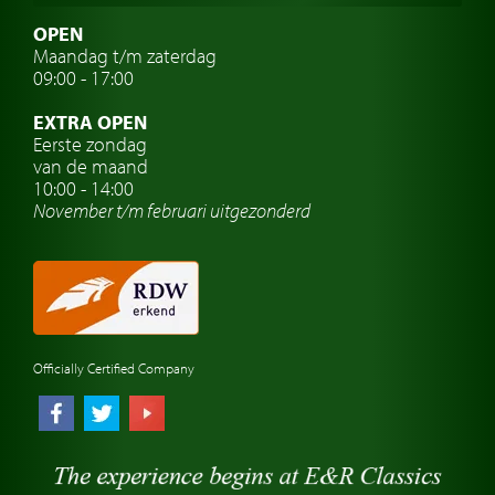
Zweedse oldtimers
OPEN
Maandag t/m zaterdag
Oldtimer verzekering
09:00 - 17:00
Oldtimerclubs
EXTRA OPEN
Oldtimer reizen
Eerste zondag
van de maand
Oldtimerwerkplaats
10:00 - 14:00
November t/m februari
uitgezonderd
Automerk horloges
Classic cars Waalwijk
Classic cars Nederland
Officially Certified Company