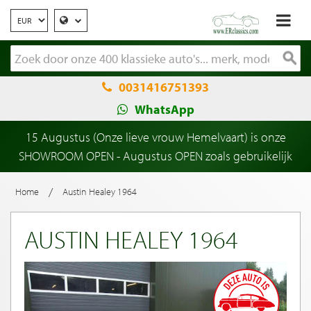
0031416751393
WhatsApp
15 Augustus (Onze lieve vrouw Hemelvaart) is onze
SHOWROOM OPEN - Augustus OPEN zoals gebruikelijk
/
Home
Austin Healey 1964
AUSTIN HEALEY 1964