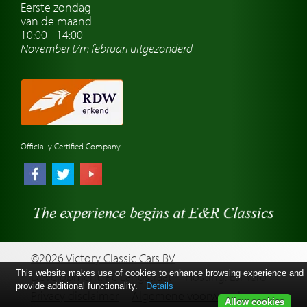
Oldtimer reizen
Eerste zondag
van de maand
Oldtimerwerkplaats
10:00 - 14:00
November t/m februari
uitgezonderd
Automerk horloges
Classic cars Waalwijk
Classic cars Nederland
Officially Certified Company
©2026 Victory Classic Cars BV
This website makes use of cookies to enhance browsing experience and
Development: Pc Langstraat
Hosting: Esmero
provide additional functionality.
Details
Privacy disclaimer
Algemene voorwaarden
Allow cookies