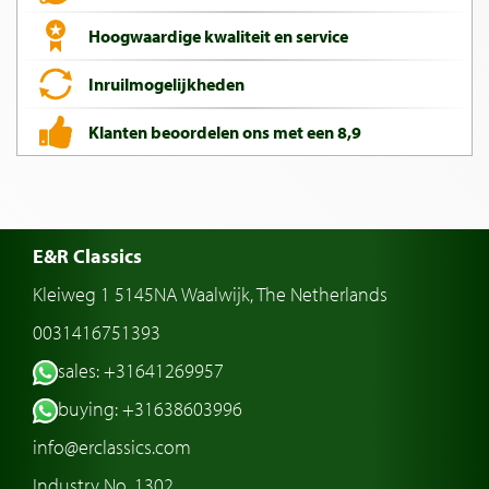
Hoogwaardige kwaliteit en service
Inruilmogelijkheden
Klanten beoordelen ons met een 8,9
E&R Classics
Kleiweg 1 5145NA Waalwijk, The Netherlands
0031416751393
sales: +31641269957
buying: +31638603996
info@erclassics.com
Industry No. 1302