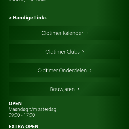
> Handige Links
Een klassieke auto kopen
Oldtimer Kalender
Oldtimer markt
Oldtimers in Europa
Oldtimer Clubs
Amerikaanse oldtimers
Engelse oldtimers
Oldtimer Onderdelen
Franse oldtimers
Duitse oldtimers
Bouwjaren
Italiaanse oldtimers
Zweedse oldtimers
OPEN
Maandag t/m zaterdag
Oldtimer verzekering
09:00 - 17:00
Oldtimerclubs
EXTRA OPEN