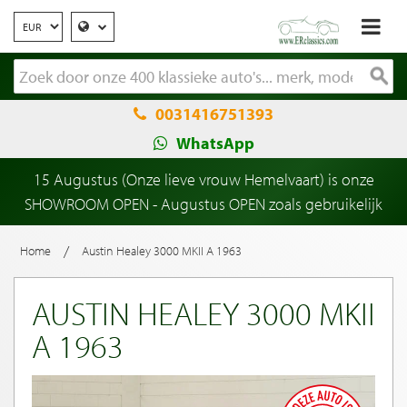
0031416751393
WhatsApp
15 Augustus (Onze lieve vrouw Hemelvaart) is onze
SHOWROOM OPEN - Augustus OPEN zoals gebruikelijk
/
Home
Austin Healey 3000 MKII A 1963
AUSTIN HEALEY 3000 MKII
A 1963