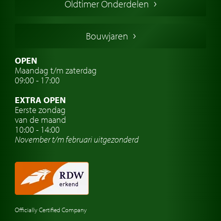
Oldtimer Onderdelen
Franse oldtimers
Duitse oldtimers
Bouwjaren
Italiaanse oldtimers
Zweedse oldtimers
OPEN
Maandag t/m zaterdag
Oldtimer verzekering
09:00 - 17:00
Oldtimerclubs
EXTRA OPEN
Oldtimer reizen
Eerste zondag
van de maand
Oldtimerwerkplaats
10:00 - 14:00
November t/m februari
uitgezonderd
Automerk horloges
Classic cars Waalwijk
Classic cars Nederland
Officially Certified Company