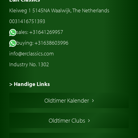
Kleiweg 1 5145NA Waalwijk, The Netherlands
0031416751393
sales: +31641269957
buying: +31638603996
info@erclassics.com
Industry No. 1302
> Handige Links
Een klassieke auto kopen
Oldtimer Kalender
Oldtimer markt
Oldtimers in Europa
Oldtimer Clubs
Amerikaanse oldtimers
Engelse oldtimers