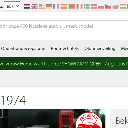
a:
Onderhoud & reparatie
Route & hotels
Oldtimer veiling
Mer
eve vrouw Hemelvaart) is onze SHOWROOM OPEN - Augustus OP
1974
Bek