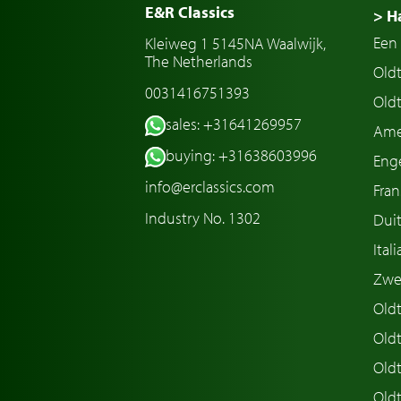
E&R Classics
> H
Een 
Kleiweg 1 5145NA Waalwijk,
The Netherlands
Old
0031416751393
Oldt
sales: +31641269957
Ame
buying: +31638603996
Enge
info@erclassics.com
Fran
Industry No. 1302
Duit
Ital
Zwe
Oldt
Old
Oldt
Old