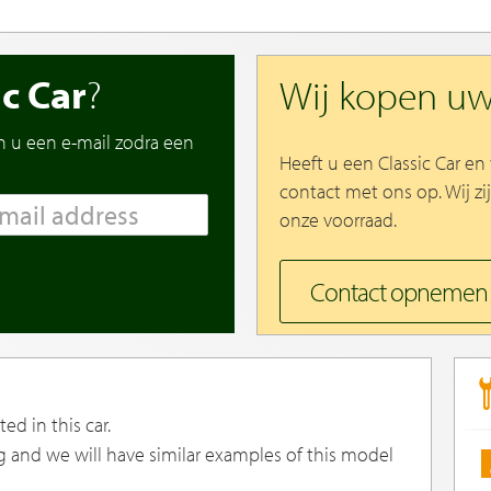
ic Car
?
Wij kopen u
n u een e-mail zodra een
Heeft u een Classic Car e
contact met ons op. Wij zi
onze voorraad.
Contact opnemen
ed in this car.
g and we will have similar examples of this model