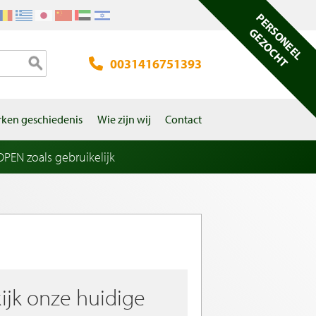
PERSONEEL
GEZOCHT
0031416751393
ken geschiedenis
Wie zijn wij
Contact
EN zoals gebruikelijk
ijk onze huidige