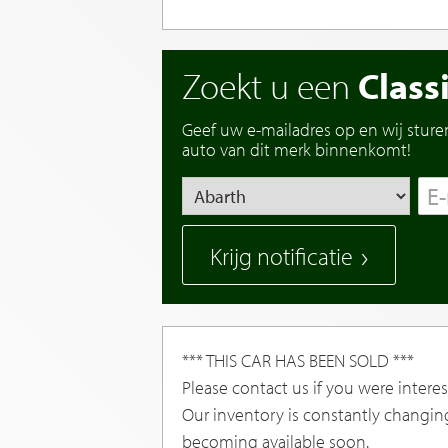
Zoekt u een
Class
Geef uw e-mailadres op en wij sture
auto van dit merk binnenkomt!
Krijg notificatie
*** THIS CAR HAS BEEN SOLD ***
Please contact us if you were interest
Our inventory is constantly changin
becoming available soon.