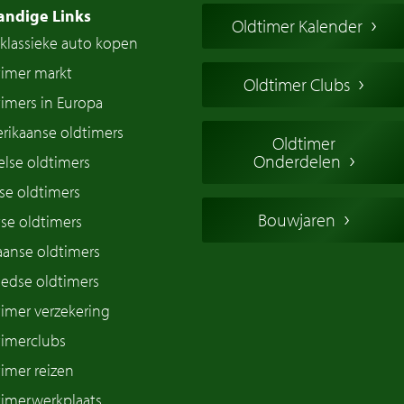
andige Links
Oldtimer Kalender
klassieke auto kopen
timer markt
Oldtimer Clubs
imers in Europa
rikaanse oldtimers
Oldtimer
Onderdelen
lse oldtimers
se oldtimers
Bouwjaren
se oldtimers
iaanse oldtimers
edse oldtimers
imer verzekering
timerclubs
imer reizen
timerwerkplaats