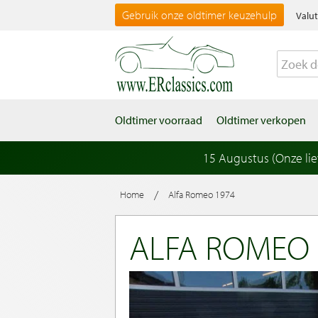
Gebruik onze oldtimer keuzehulp
Valut
Oldtimer voorraad
Oldtimer verkopen
15 Augustus (Onze li
/
Home
Alfa Romeo 1974
ALFA ROMEO 